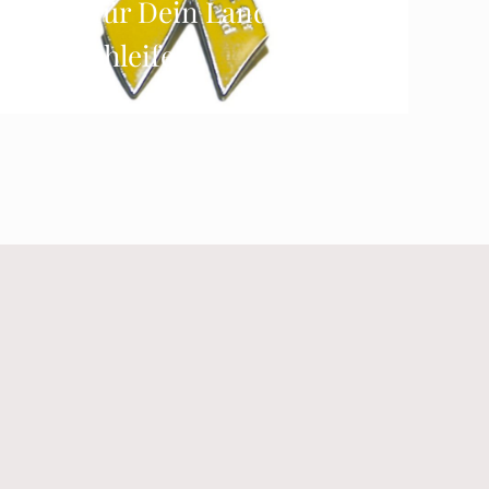
Tu was für Dein Land – Die
gelbe Schleife