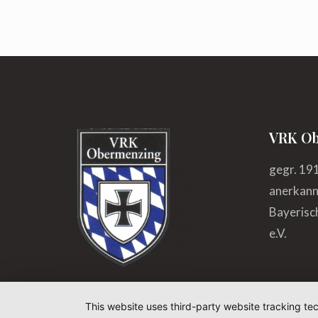
VRK Ob
gegr. 19
anerkannt
Bayerisc
e.V.
This website uses third-party website tracking te