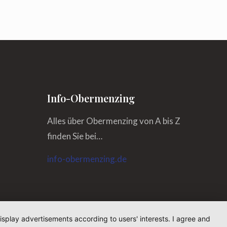
Info-Obermenzing
Alles über Obermenzing von A bis Z
finden Sie bei…
info-obermenzing.de
isplay advertisements according to users' interests. I agree and