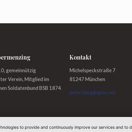
ermenzing
Kontakt
10, gemeinnützig
Michelspeckstraße 7
er Verein, Mitglied im
81247 München
hen Soldatenbund BSB 1874
peter.berg@gmx.net
chnologies to provide and continuously improve our services and to d